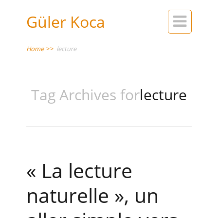
Güler Koca

Home
>>
lecture
Tag Archives for
lecture
« La lecture
naturelle », un